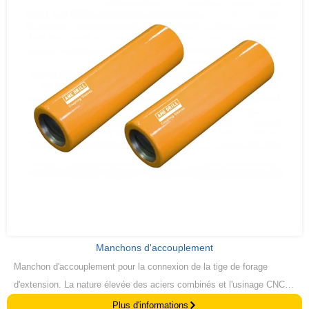
Manchons d'accouplement
Manchon d'accouplement pour la connexion de la tige de forage
d'extension. La nature élevée des aciers combinés et l'usinage CNC
garantissent un contrôle de qualité solide et prévisible des manchons
Plus d'informations