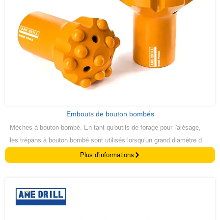
Embouts de bouton bombés
Mèches à bouton bombé. En tant qu'outils de forage pour l'alésage,
les trépans à bouton bombé sont utilisés lorsqu'un grand diamètre doit
être alésé après qu'un trou pilote a été foré jusqu'à une certaine
Plus d'informations
profondeur.