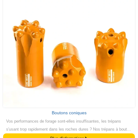
Boutons coniques
Vos performances de forage sont-elles insuffisantes, les trépans
s'usant trop rapidement dans les roches dures ? Nos trépans à bouton
conique sont dotés de caractéristiques qui font que les carbures de