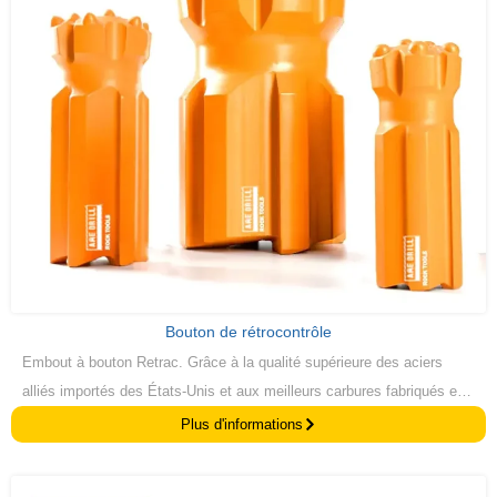
Bouton de rétrocontrôle
Embout à bouton Retrac. Grâce à la qualité supérieure des aciers
alliés importés des États-Unis et aux meilleurs carbures fabriqués en
Chine, nos embouts filetés Retrac sont produits par la technologie de
Plus d'informations
la presse à chaud.