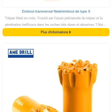
Embout transversal fileté/embout de type X
Trépan fileté en croix. Frustré par l'usure prématurée du trépan et la
pénétration inefficace dans les roches très dures et abrasives ? Notre
Mèches croisées pour filets / Mèches X
offrent une durabilité
Plus d'informations
exceptionnelle et une action de coupe supérieure, spécialement
conçues pour conquérir les formations géologiques les plus difficiles.
Maximisez vos performances de forage et prolongez la durée de vie
de vos outils, pour des résultats rentables et la réussite de vos
projets.