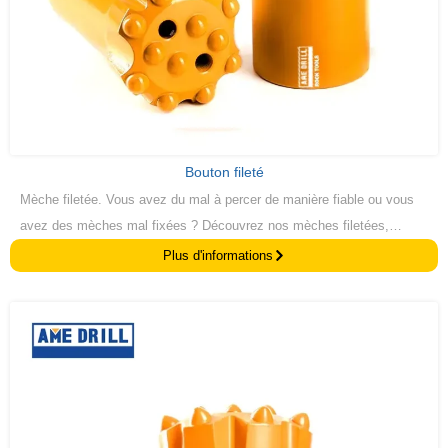
Bouton fileté
Mèche filetée. Vous avez du mal à percer de manière fiable ou vous
avez des mèches mal fixées ? Découvrez nos mèches filetées,
conçues pour une adhérence et une précision supérieures. Percez
Plus d'informations
sans effort et en toute sécurité et obtenez des résultats
professionnels à chaque fois.