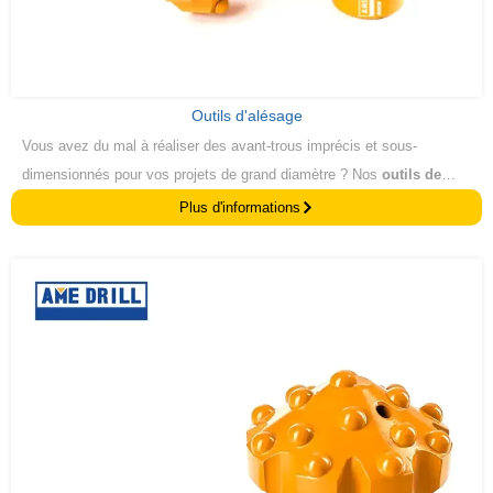
Outils d'alésage
Vous avez du mal à réaliser des avant-trous imprécis et sous-
dimensionnés pour vos projets de grand diamètre ? Nos
outils de
forage par alésage
sont conçus pour agrandir parfaitement les
Plus d'informations
alésages pré-percés, en fournissant le diamètre exact et la finition
supérieure requise. La précision et l'efficacité sont optimales, ce qui
garantit des installations parfaites pour toutes les applications
exigeantes.