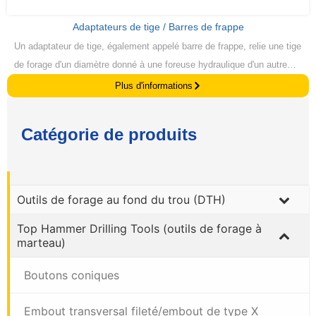
Adaptateurs de tige / Barres de frappe
Un adaptateur de tige, également appelé barre de frappe, relie une tige
de forage d'un diamètre donné à une foreuse hydraulique d'un autre
diamètre, transmettant le couple de rotation, la force d'alimentation,
Plus d'informations
l'énergie d'impact et le fluide de rinçage au train de tiges. Nos
adaptateurs de tige sont fabriqués à partir d'aciers alliés spécialement
Catégorie de produits
sélectionnés et soumis à un traitement thermique par cémentation, ce
qui leur permet de résister à la puissance d'impact élevée du forage.
Outils de forage au fond du trou (DTH)
Top Hammer Drilling Tools (outils de forage à
marteau)
Boutons coniques
Embout transversal fileté/embout de type X