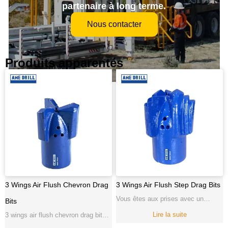
partenaire à long terme.
Nous contacter
Produits apparentés
3 Wings Air Flush Chevron Drag
3 Wings Air Flush Step Drag Bits
Vous êtes aux prises avec un
Bits
forage à sec inefficace ou des
Lire la suite
3 wings air flush chevron drag bits3
formations collantes ? Nos taillants