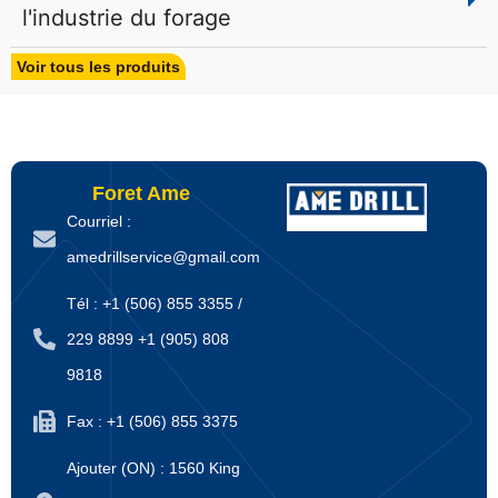
l'industrie du forage
améliorant l'efficacité et réduisant
les temps d'arrêt des projets de
Voir tous les produits
forage.
Foret Ame
Courriel :
amedrillservice@gmail.com
Tél : +1 (506) 855 3355 /
229 8899 +1 (905) 808
9818
Fax : +1 (506) 855 3375
Ajouter (ON) : 1560 King