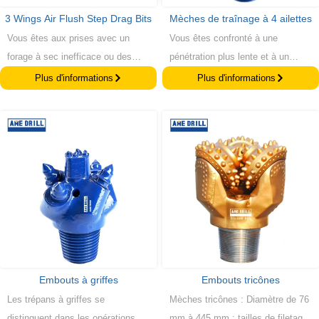
3 Wings Air Flush Step Drag Bits
Mèches de traînage à 4 ailettes
Vous êtes aux prises avec un
Vous êtes confronté à une
forage à sec inefficace ou des
pénétration plus lente et à un
formations collantes ? Nos
forage moins stable dans un sol
Plus d'informations
Plus d'informations
taillants à draguer 3 ailes Air
plus mou ? Nos taillants traînants
Flush Step offrent une pénétration
à 4 ailes offrent une meilleure
supérieure et une évacuation
stabilité et des trous plus droits.
rapide des copeaux, garantissant
Ils permettent un forage cohérent
des trous plus propres et plus
et efficace et prolongent la durée
rapides. Bénéficiez de
de vie du trépan, même dans les
performances optimales et d'une
formations difficiles et non
durée de vie prolongée du trépan.
consolidées.
Embouts à griffes
Embouts tricônes
Les trépans à griffes se
Mèches tricônes : Diamètre de 76
distinguent dans les opérations de
mm à 445 mm ; tailles de filetage