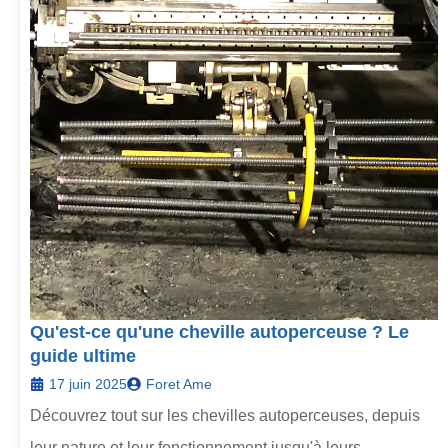
Qu'est-ce qu'une cheville autoperceuse ? Le
guide ultime
17 juin 2025
Foret Ame
Découvrez tout sur les chevilles autoperceuses, depuis
leur nature et leur fonctionnement jusqu'à leurs