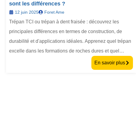
sont les différences ?
12 juin 2025
Foret Ame
Trépan TCI ou trépan à dent fraisée : découvrez les
principales différences en termes de construction, de
durabilité et d'applications idéales. Apprenez quel trépan
excelle dans les formations de roches dures et quel
trépan offre un forage rentable dans les sols plus tendres.
En savoir plus