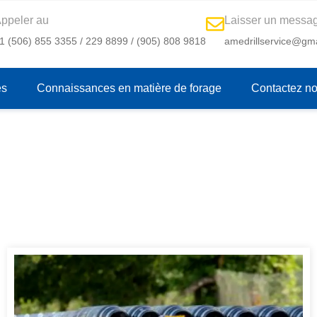
ppeler au
Laisser un messa
1 (506) 855 3355 / 229 8899 / (905) 808 9818
amedrillservice@gm
és
Connaissances en matière de forage
Contactez n