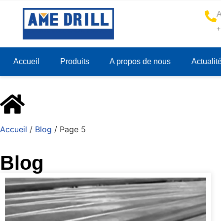
A
+
Accueil
Produits
A propos de nous
Actualit
Accueil
/
Blog
/ Page 5
Blog