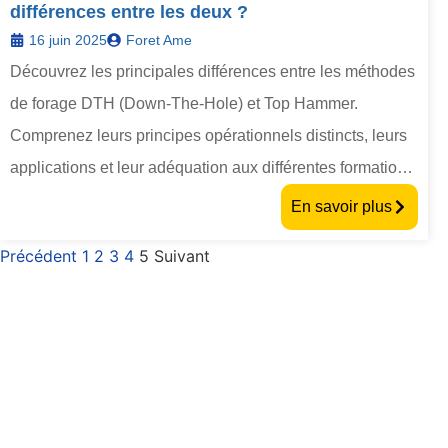
différences entre les deux ?
16 juin 2025
Foret Ame
Découvrez les principales différences entre les méthodes
de forage DTH (Down-The-Hole) et Top Hammer.
Comprenez leurs principes opérationnels distincts, leurs
applications et leur adéquation aux différentes formations
rocheuses afin de choisir la bonne solution de forage
En savoir plus
pour votre projet.
Précédent
1
2
3
4
5
Suivant