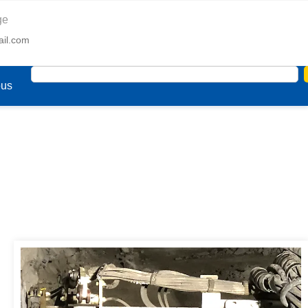
ge
ail.com
ous