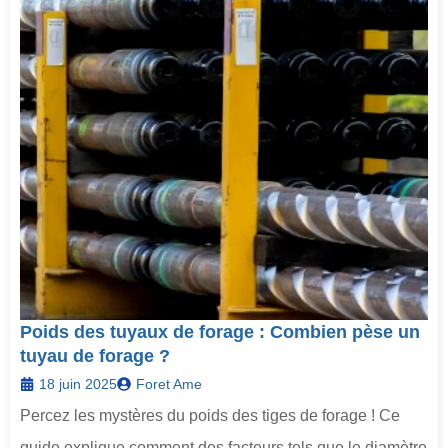
Poids des tuyaux de forage : Combien pèse un
tuyau de forage ?
18 juin 2025
Foret Ame
Percez les mystères du poids des tiges de forage ! Ce
guide explique comment des facteurs tels que le diamètre