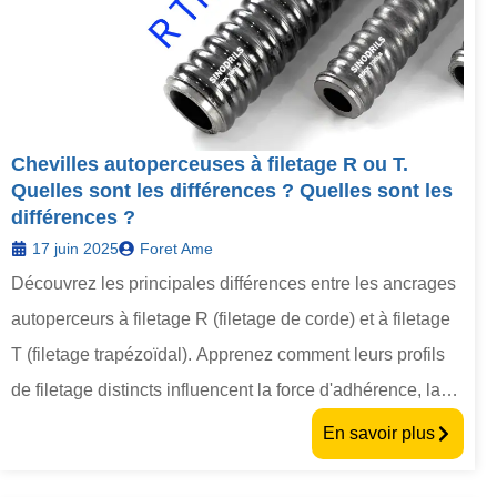
Chevilles autoperceuses à filetage R ou T.
Quelles sont les différences ? Quelles sont les
différences ?
17 juin 2025
Foret Ame
Découvrez les principales différences entre les ancrages
autoperceurs à filetage R (filetage de corde) et à filetage
T (filetage trapézoïdal). Apprenez comment leurs profils
de filetage distincts influencent la force d'adhérence, la
capacité de charge, les capacités d'auto-nettoyage et
En savoir plus
l'adéquation à diverses conditions de sol et applications
géotechniques.