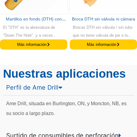
de material, lo que la convierte en
una opción rentable para
proyectos en los que es necesario
Martillos en fondo (DTH) con
Broca DTH sin válvula ni cámara
perforar repetidamente.
El "DTH" es la abreviatura de
Brocas DTH sin válvula / sin tubo
vástago QL
"Down The Hole", y a veces
que no tiene válvula de pie o tubo
también se llama "RAB" en
son ampliamente utilizados para
Más información
Más información
algunos mercados, entonces el
la minería, canteras,
"RAB" es la abreviatura de
construcción, ingeniería civil, y la
"Rotary Air Blasting". Los
perforación de pozos de agua.
Nuestras aplicaciones
martillos en fondo (DTH) con
Combinando materias primas de
vástago QL se utilizan
primera calidad y tecnologías de
Perfil de Ame Drill
ampliamente en minería,
producción avanzadas,
canteras, construcción, ingeniería
suministramos varias brocas de
Ame Drill, situada en Burlington, ON, y Moncton, NB, es
civil y perforación de pozos de
botón DTH para que coincida con
su socio a largo plazo.
agua. Combinando materias
diferentes marcas de martillos
primas de primera calidad con
DTH, incluyendo Epiroc, Sandvik,
tecnologías de producción
Halco, etc. Además, a petición de
Surtido de consumibles de perforación