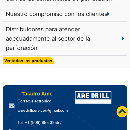
avanzadas, suministramos
cada cliente, ofrecemos diferentes
diferentes tamaños de martillos
tipos de brocas de botón DTH
Nuestro compromiso con los clientes
DTH de 3 pulgadas a 12 pulgadas
para sus diferentes formaciones
para competir con Sandvik,
rocosas y aplicaciones.
Distribuidores para atender
Epiroc, Mincon, Rockmore y
adecuadamente al sector de la
Halco.
perforación
Ver todos los productos
Taladro Ame
Correo electrónico:
amedrillservice@gmail.com
Tel: +1 (506) 855 3355 /