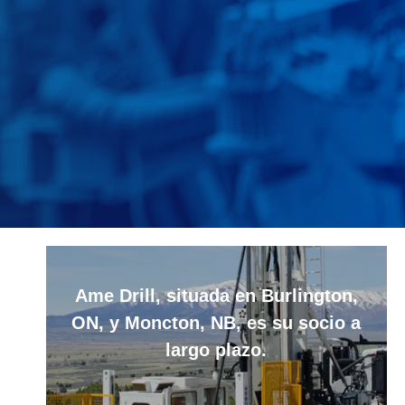
Ame Drill, situada en Burlington,
ON, y Moncton, NB, es su socio a
largo plazo.