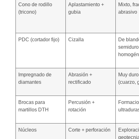
Cono de rodillo
Aplastamiento +
Mixto, fr
(tricono)
gubia
abrasivo
PDC (cortador fijo)
Cizalla
De bland
semiduro
homogén
Impregnado de
Abrasión +
Muy duro
diamantes
rectificado
(cuarzo, 
Brocas para
Percusión +
Formaci
martillos DTH
rotación
ultradura
Núcleos
Corte + perforación
Exploraci
geotecni