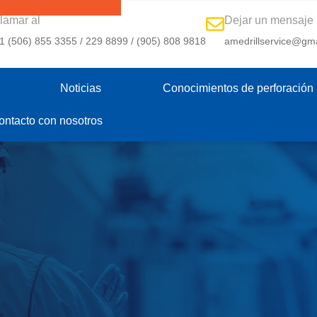
lamar al
Dejar un mensaje
1 (506) 855 3355 / 229 8899 / (905) 808 9818
amedrillservice@gm
Noticias
Conocimientos de perforación
ntacto con nosotros