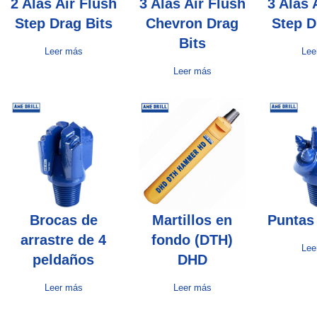
2 Alas Air Flush
3 Alas Air Flush
3 Alas 
Step Drag Bits
Chevron Drag
Step D
Bits
Leer más
Lee
Leer más
Brocas de
Martillos en
Puntas
arrastre de 4
fondo (DTH)
Lee
peldaños
DHD
Leer más
Leer más