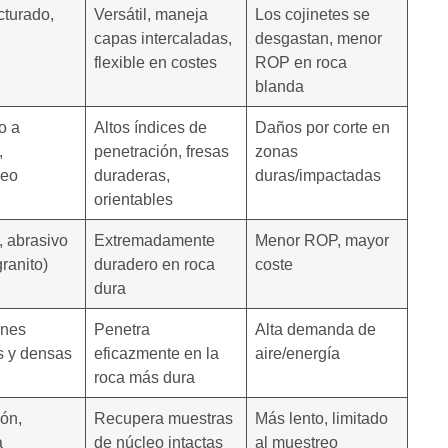
acturado,
Versátil, maneja
Los cojinetes se
capas intercaladas,
desgastan, menor
flexible en costes
ROP en roca
blanda
o a
Altos índices de
Daños por corte en
,
penetración, fresas
zonas
eo
duraderas,
duras/impactadas
orientables
, abrasivo
Extremadamente
Menor ROP, mayor
granito)
duradero en roca
coste
dura
ones
Penetra
Alta demanda de
s y densas
eficazmente en la
aire/energía
roca más dura
ón,
Recupera muestras
Más lento, limitado
a
de núcleo intactas
al muestreo