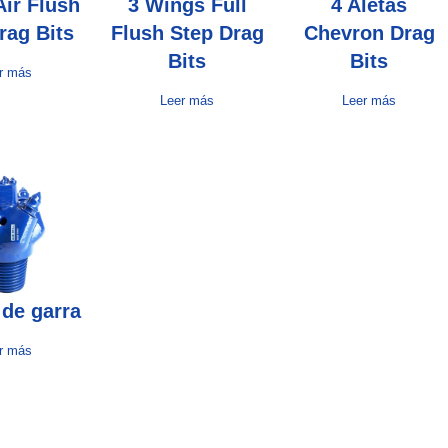
Air Flush
3 Wings Full
4 Aletas
rag Bits
Flush Step Drag
Chevron Drag
Bits
Bits
r más
Leer más
Leer más
 de garra
r más